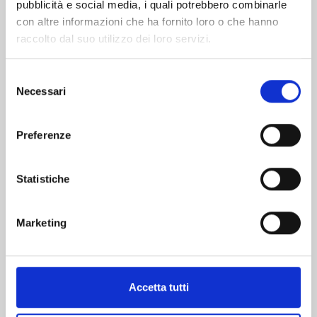
pubblicità e social media, i quali potrebbero combinarle
con altre informazioni che ha fornito loro o che hanno
raccolto dal suo utilizzo dei loro servizi.
Selezione
Necessari
del
SUPER BALL GIRLS n. 7
consenso
Preferenze
20/10/2026
Statistiche
€ 7,50
Marketing
Mostra tutto
Accetta tutti