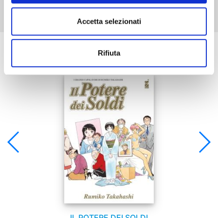
Accetta selezionati
Se ti è piaciuto prova anche:
Rifiuta
IL POTERE DEI SOLDI