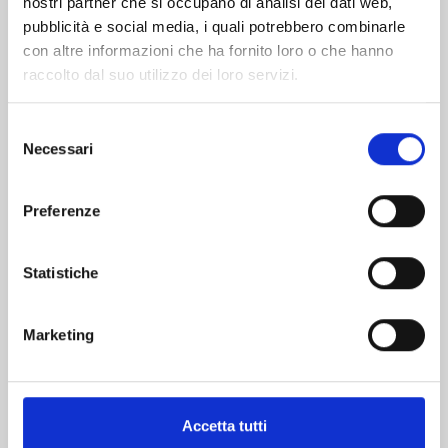
nostri partner che si occupano di analisi dei dati web,
pubblicità e social media, i quali potrebbero combinarle
con altre informazioni che ha fornito loro o che hanno
raccolto dal suo utilizzo dei loro servizi.
Selezione
Necessari
del
consenso
CESARE n. 13
Preferenze
26/10/2022
Statistiche
€ 7,00
Marketing
Accetta tutti
Mostra tutto