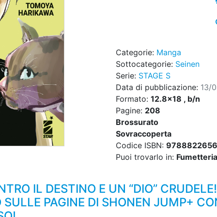
Categorie:
Manga
Sottocategorie:
Seinen
Serie:
STAGE S
Data di pubblicazione:
13/
Formato:
12.8x18 , b/n
Pagine:
208
Brossurato
Sovraccoperta
Codice ISBN:
9788822656
Puoi trovarlo in:
Fumetteria,
TRO IL DESTINO E UN “DIO” CRUDEL
 SULLE PAGINE DI SHONEN JUMP+ CON
SO!