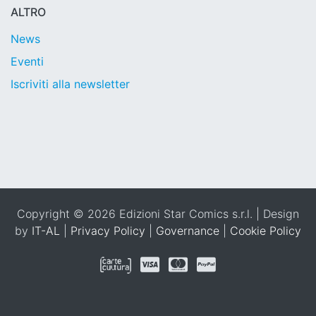
ALTRO
News
Eventi
Iscriviti alla newsletter
Copyright © 2026 Edizioni Star Comics s.r.l. | Design
by
IT-AL
|
Privacy Policy
|
Governance
|
Cookie Policy