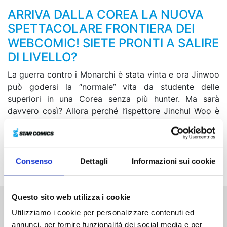
ARRIVA DALLA COREA LA NUOVA
SPETTACOLARE FRONTIERA DEI
WEBCOMIC! SIETE PRONTI A SALIRE
DI LIVELLO?
La guerra contro i Monarchi è stata vinta e ora Jinwoo
può godersi la “normale” vita da studente delle
superiori in una Corea senza più hunter. Ma sarà
davvero così? Allora perché l’ispettore Jinchul Woo è
interessato a strani mostri-ombra che terrorizzano i
criminali? Cosa sta accadendo nel deserto degli Stati
Uniti? Ma, soprattutto, perché Jinwoo desidera entrare
nella squadra di atletica della sua scuola?
Consenso
Dettagli
Informazioni sui cookie
Questo sito web utilizza i cookie
Utilizziamo i cookie per personalizzare contenuti ed
Altri volumi della serie
annunci, per fornire funzionalità dei social media e per