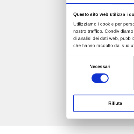
Questo sito web utilizza i c
Utilizziamo i cookie per perso
nostro traffico. Condividiamo 
di analisi dei dati web, pubbl
che hanno raccolto dal suo uti
Selezione
Necessari
del
consenso
Rifiuta