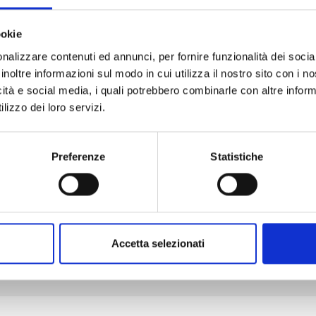
ookie
nalizzare contenuti ed annunci, per fornire funzionalità dei socia
SHIKIMORI’S NOT JUST A CUTIE n. 20
inoltre informazioni sul modo in cui utilizza il nostro sito con i 
icità e social media, i quali potrebbero combinarle con altre inform
lizzo dei loro servizi.
03/02/2026
€ 6,50
Preferenze
Statistiche
Mostra tutto
Accetta selezionati