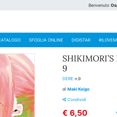
Benvenuto
Os
CATALOGO
SFOGLIA ONLINE
DIGISTAR
#ILOVE
SHIKIMORI’S 
9
DERE
n.9
di
Maki Keigo
Condividi
€ 6,50