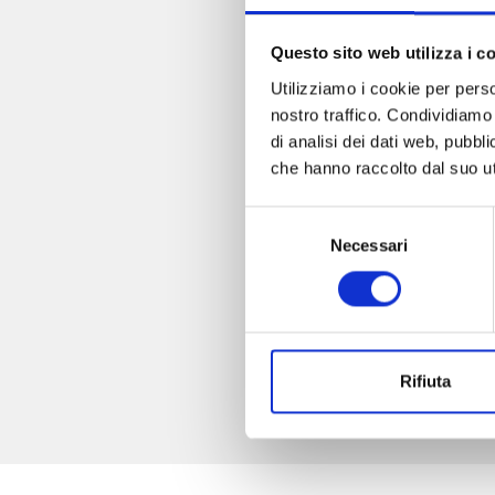
Questo sito web utilizza i c
Utilizziamo i cookie per perso
nostro traffico. Condividiamo 
di analisi dei dati web, pubbl
che hanno raccolto dal suo uti
Selezione
Necessari
del
consenso
Rifiuta