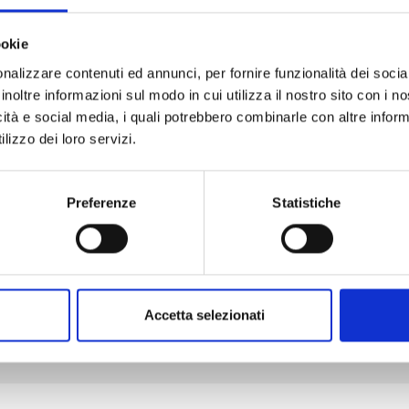
ookie
nalizzare contenuti ed annunci, per fornire funzionalità dei socia
SHIKIMORI’S NOT JUST A CUTIE n. 20
inoltre informazioni sul modo in cui utilizza il nostro sito con i 
icità e social media, i quali potrebbero combinarle con altre inform
lizzo dei loro servizi.
03/02/2026
€ 6,50
Preferenze
Statistiche
Mostra tutto
Accetta selezionati