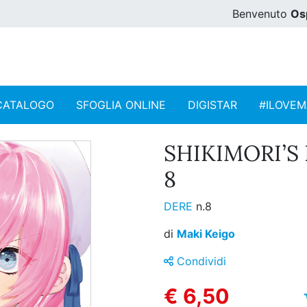
Benvenuto
Os
CATALOGO
SFOGLIA ONLINE
DIGISTAR
#ILOVE
SHIKIMORI’S 
8
DERE
n.8
di
Maki Keigo
Condividi
€ 6,50