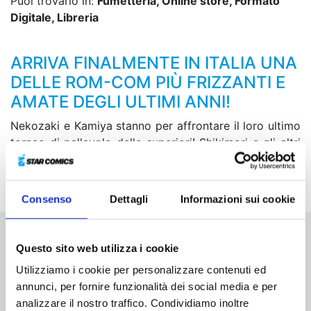
Puoi trovarlo in:
Fumetteria, Online store, Formato
Digitale, Libreria
ARRIVA FINALMENTE IN ITALIA UNA
DELLE ROM-COM PIÙ FRIZZANTI E
AMATE DEGLI ULTIMI ANNI!
Nekozaki e Kamiya stanno per affrontare il loro ultimo
torneo di pallavolo delle superiori! Shikimori e gli altri
sono pronti a sostenere le loro amiche fino all’ultimo,
ma Izumi sembra in pensiero per…
Consenso
Dettagli
Informazioni sui cookie
Questo sito web utilizza i cookie
Altri volumi della serie
Utilizziamo i cookie per personalizzare contenuti ed
annunci, per fornire funzionalità dei social media e per
analizzare il nostro traffico. Condividiamo inoltre