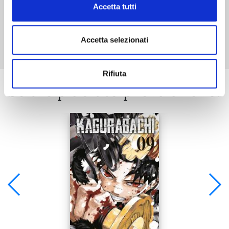
Accetta tutti
Mostra tutto
Accetta selezionati
Rifiuta
Se ti è piaciuto prova anche: