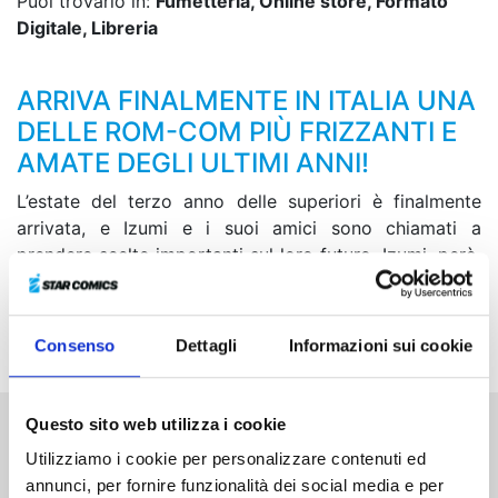
Puoi trovarlo in:
Fumetteria, Online store, Formato
Digitale, Libreria
ARRIVA FINALMENTE IN ITALIA UNA
DELLE ROM-COM PIÙ FRIZZANTI E
AMATE DEGLI ULTIMI ANNI!
L’estate del terzo anno delle superiori è finalmente
arrivata, e Izumi e i suoi amici sono chiamati a
prendere scelte importanti sul loro futuro. Izumi, però,
ha ancora le idee molto confuse al riguardo e decide
di chiedere consiglio a Inuzuka, che sembra
nascondere qualcosa al suo amico...
Consenso
Dettagli
Informazioni sui cookie
Questo sito web utilizza i cookie
Altri volumi della serie
Utilizziamo i cookie per personalizzare contenuti ed
annunci, per fornire funzionalità dei social media e per