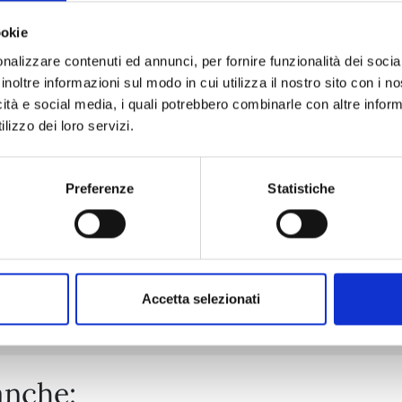
ookie
nalizzare contenuti ed annunci, per fornire funzionalità dei socia
SHIKIMORI’S NOT JUST A CUTIE n. 20
inoltre informazioni sul modo in cui utilizza il nostro sito con i 
icità e social media, i quali potrebbero combinarle con altre inform
lizzo dei loro servizi.
03/02/2026
€ 6,50
Preferenze
Statistiche
Mostra tutto
Accetta selezionati
anche: