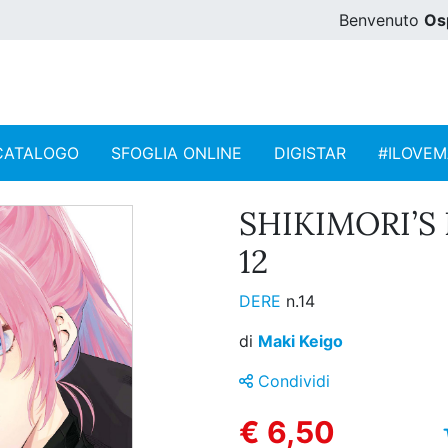
Benvenuto
Os
CATALOGO
SFOGLIA ONLINE
DIGISTAR
#ILOVE
SHIKIMORI’S 
12
DERE
n.14
di
Maki Keigo
Condividi
€ 6,50