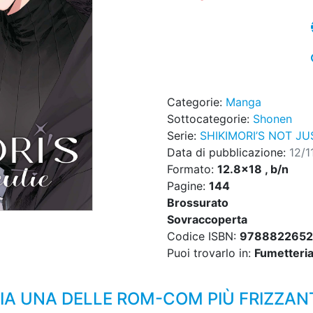
Categorie:
Manga
Sottocategorie:
Shonen
Serie:
SHIKIMORI’S NOT JU
Data di pubblicazione:
12/1
Formato:
12.8x18 , b/n
Pagine:
144
Brossurato
Sovraccoperta
Codice ISBN:
978882265
Puoi trovarlo in:
Fumetteria,
LIA UNA DELLE ROM-COM PIÙ FRIZZANT