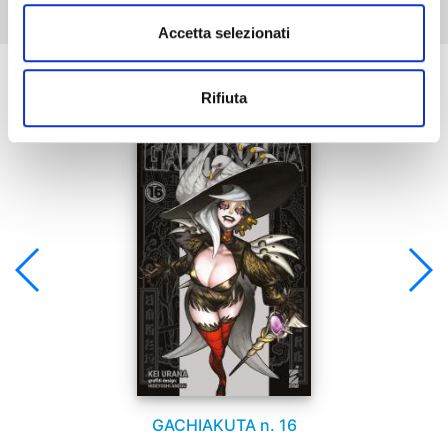
Accetta selezionati
Se ti è piaciuto prova anche:
Rifiuta
GACHIAKUTA n. 16