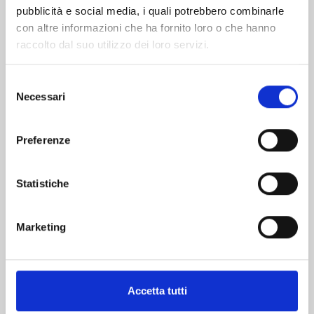
pubblicità e social media, i quali potrebbero combinarle
con altre informazioni che ha fornito loro o che hanno
raccolto dal suo utilizzo dei loro servizi.
Selezione
Necessari
del
consenso
RUROUNI KENSHIN PERFECT EDITION n. 22
Preferenze
04/11/2025
Statistiche
€ 9,00
Marketing
Mostra tutto
Accetta tutti