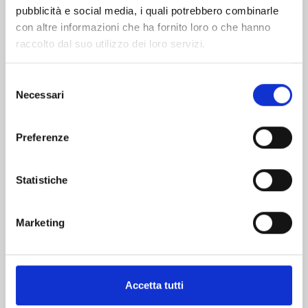
pubblicità e social media, i quali potrebbero combinarle
con altre informazioni che ha fornito loro o che hanno
raccolto dal suo utilizzo dei loro servizi.
Selezione
Necessari
del
consenso
RUROUNI KENSHIN PERFECT EDITION n. 22
Preferenze
04/11/2025
Statistiche
€ 9,00
Marketing
Mostra tutto
Accetta tutti