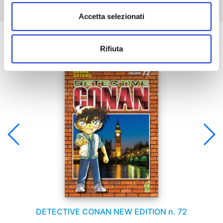
Accetta selezionati
Se ti è piaciuto prova anche:
Rifiuta
DETECTIVE CONAN NEW EDITION n. 72