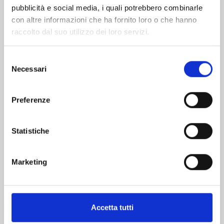
pubblicità e social media, i quali potrebbero combinarle
con altre informazioni che ha fornito loro o che hanno
raccolto dal suo utilizzo dei loro servizi.
Selezione
Necessari
del
consenso
RUROUNI KENSHIN PERFECT EDITION n. 22
Preferenze
04/11/2025
Statistiche
€ 9,00
Marketing
Mostra tutto
Accetta tutti