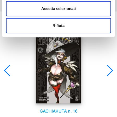
Accetta selezionati
Se ti è piaciuto prova anche:
Rifiuta
GACHIAKUTA n. 16