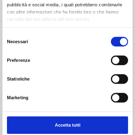
pubblicità e social media, i quali potrebbero combinarle
con altre informazioni che ha fornito loro o che hanno
raccolto dal suo utilizzo dei loro servizi.
Selezione
Necessari
del
consenso
RUROUNI KENSHIN PERFECT EDITION n. 22
Preferenze
04/11/2025
Statistiche
€ 9,00
Marketing
Mostra tutto
Accetta tutti