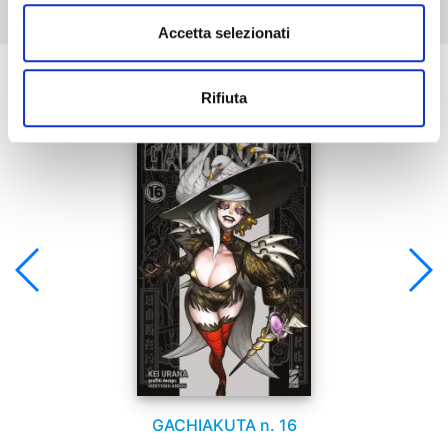
Accetta selezionati
Se ti è piaciuto prova anche:
Rifiuta
GACHIAKUTA n. 16