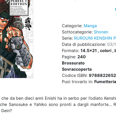
Categorie:
Manga
Sottocategorie:
Shonen
Serie:
RUROUNI KENSHIN P
Data di pubblicazione:
03/
Formato:
14.5x21 , colori , 
Pagine:
240
Brossurato
Sovraccoperta
Codice ISBN:
9788822652
Puoi trovarlo in:
Fumetteria,
” che da ben dieci anni Enishi ha in serbo per l’odiato Kensh
nche Sanosuke e Yahiko sono pronti a dargli manforte… R
 Gein?