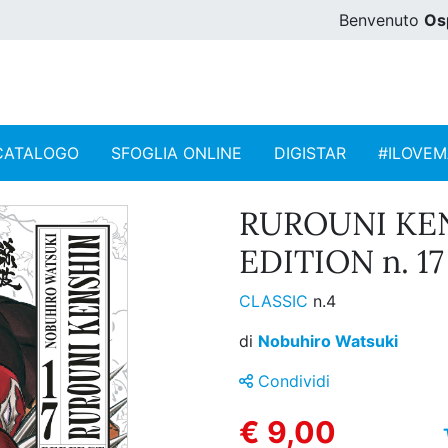
Benvenuto
Os
CATALOGO
SFOGLIA ONLINE
DIGISTAR
#ILOVE
RUROUNI KE
EDITION n. 17
CLASSIC
n.4
di
Nobuhiro Watsuki
Condividi
€ 9,00