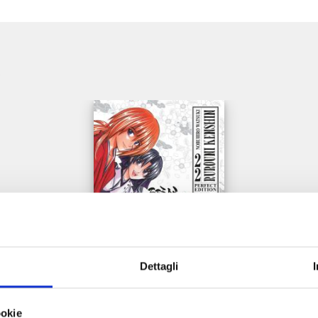
e
Dettagli
RUROUNI KENSHIN PERFECT EDITION n. 22
ookie