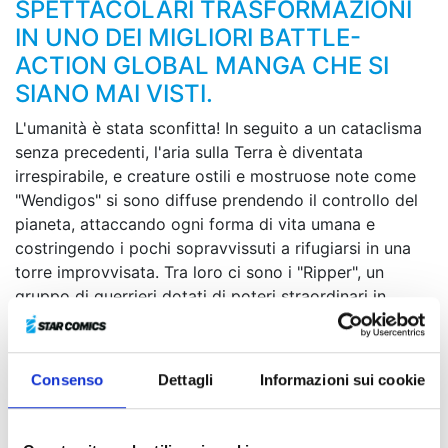
SPETTACOLARI TRASFORMAZIONI
IN UNO DEI MIGLIORI BATTLE-
ACTION GLOBAL MANGA CHE SI
SIANO MAI VISTI.
L'umanità è stata sconfitta! In seguito a un cataclisma
senza precedenti, l'aria sulla Terra è diventata
irrespirabile, e creature ostili e mostruose note come
"Wendigos" si sono diffuse prendendo il controllo del
pianeta, attaccando ogni forma di vita umana e
costringendo i pochi sopravvissuti a rifugiarsi in una
torre improvvisata. Tra loro ci sono i "Ripper", un
gruppo di guerrieri dotati di poteri straordinari in
grado di fronteggiare i Wendigos. Durante una
missione di ricognizione, una unità di Ripper si imbatte
in Junk, un giovane ragazzo energico e ottimista dalla
Consenso
Dettagli
Informazioni sui cookie
forza sovrumana che sembra essersi adattato al nuovo
ecosistema terrestre. E quando il ragazzo ritrova una
strana maschera dalla provenienza misteriosa…