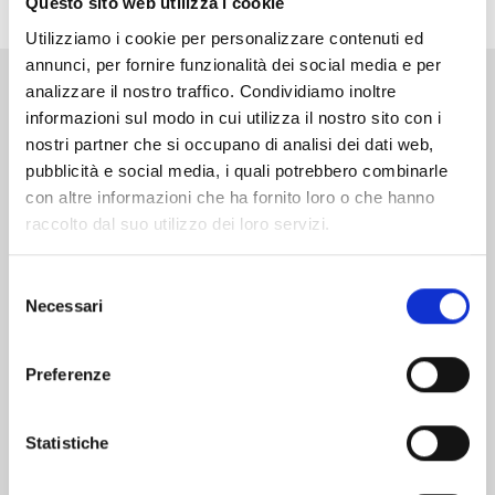
Questo sito web utilizza i cookie
Utilizziamo i cookie per personalizzare contenuti ed
annunci, per fornire funzionalità dei social media e per
analizzare il nostro traffico. Condividiamo inoltre
Altri volumi della serie
informazioni sul modo in cui utilizza il nostro sito con i
nostri partner che si occupano di analisi dei dati web,
pubblicità e social media, i quali potrebbero combinarle
con altre informazioni che ha fornito loro o che hanno
raccolto dal suo utilizzo dei loro servizi.
Selezione
Necessari
del
consenso
Preferenze
Statistiche