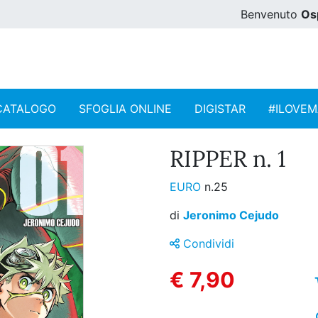
Benvenuto
Os
CATALOGO
SFOGLIA ONLINE
DIGISTAR
#ILOVE
RIPPER n. 1
EURO
n.25
di
Jeronimo Cejudo
Condividi
€ 7,90