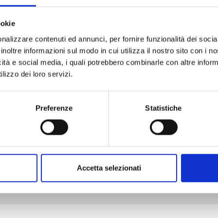
ookie
nalizzare contenuti ed annunci, per fornire funzionalità dei socia
RIPPER n. 2
inoltre informazioni sul modo in cui utilizza il nostro sito con i 
icità e social media, i quali potrebbero combinarle con altre inform
lizzo dei loro servizi.
20/10/2026
€ 7,90
Preferenze
Statistiche
Mostra tutto
Accetta selezionati