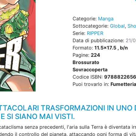
Categorie:
Manga
Sottocategorie:
Global
,
Sho
Serie:
RIPPER
Data di pubblicazione:
21/
Formato:
11.5x17.5 , b/n
Pagine:
224
Brossurato
Sovraccoperta
Codice ISBN:
978882265
Puoi trovarlo in:
Fumetteria,
TTACOLARI TRASFORMAZIONI IN UNO D
SI SIANO MAI VISTI.
cataclisma senza precedenti, l'aria sulla Terra è diventata ir
endo il controllo del pianeta, attaccando ogni forma di vi