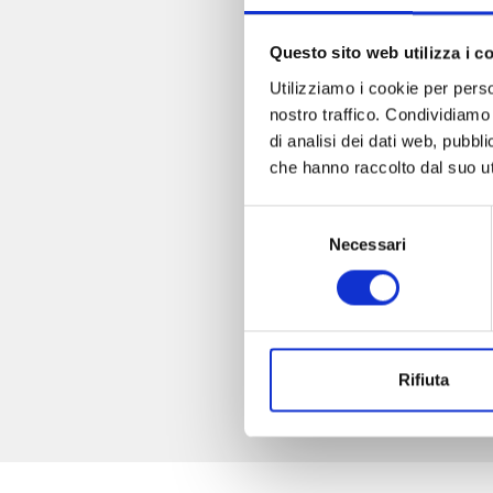
Questo sito web utilizza i c
Utilizziamo i cookie per perso
nostro traffico. Condividiamo 
di analisi dei dati web, pubbl
che hanno raccolto dal suo uti
Selezione
Necessari
del
consenso
Rifiuta