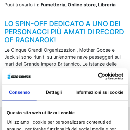
Puoi trovarlo in:
Fumetteria, Online store, Libreria
LO SPIN-OFF DEDICATO A UNO DEI
PERSONAGGI PIÙ AMATI DI RECORD
OF RAGNAROK!
Le Cinque Grandi Organizzazioni, Mother Goose e
Jack si sono riuniti su un’enorme nave passeggeri sui
mari del Grande Impero Britannico. Le istanze delle
varie parti si scontrano e sulla nave scoppia una
grande mischia. Inoltre, appaiono anche le Trace
Regalia, le sacre reliquie leggendarie che
simboleggiano il potere dell’Impero Britannico...
Consenso
Dettagli
Informazioni sui cookie
Questo sito web utilizza i cookie
Utilizziamo i cookie per personalizzare contenuti ed
Altri volumi della serie
annunci, per fornire funzionalità dei social media e per