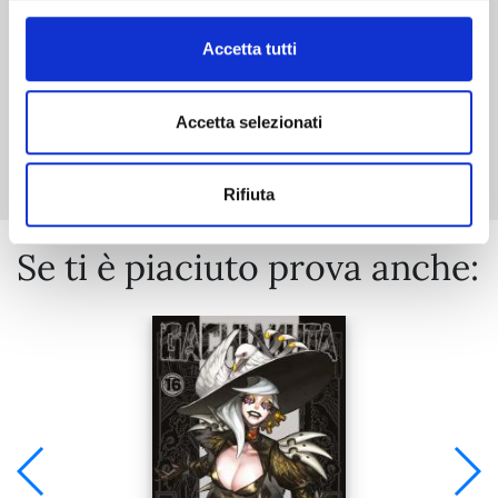
Accetta tutti
Accetta selezionati
Mostra tutto
Rifiuta
Se ti è piaciuto prova anche: