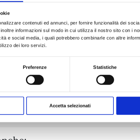
ookie
nalizzare contenuti ed annunci, per fornire funzionalità dei socia
OF RAGNAROK - LO STRANO CASO DI JACK LO SQUARTAT
inoltre informazioni sul modo in cui utilizza il nostro sito con i 
icità e social media, i quali potrebbero combinarle con altre inform
lizzo dei loro servizi.
27/10/2026
€ 6,90
Preferenze
Statistiche
Mostra tutto
Accetta selezionati