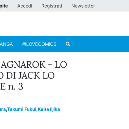
pite
Accedi
Registrati
Newsletter
MANGA
#ILOVECOMICS
RAGNAROK - LO
 DI JACK LO
 n. 3
ura
,
Takumi Fukui
,
Keita Iijika