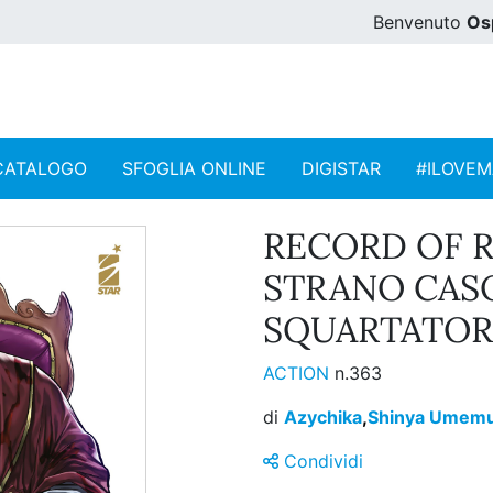
Benvenuto
Os
CATALOGO
SFOGLIA ONLINE
DIGISTAR
#ILOVE
RECORD OF 
STRANO CASO
SQUARTATORE
ACTION
n.363
di
Azychika
,
Shinya Umem
Condividi