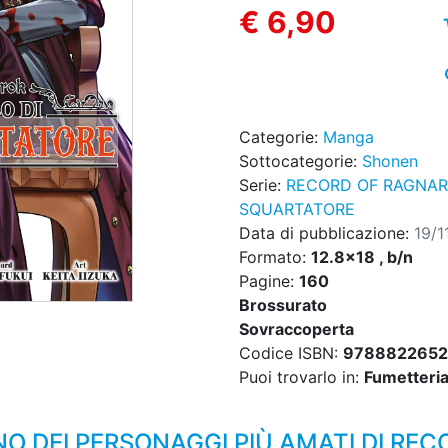
€ 6,90
Categorie:
Manga
Sottocategorie:
Shonen
Serie:
RECORD OF RAGNARO
SQUARTATORE
Data di pubblicazione:
19/1
Formato:
12.8x18 , b/n
Pagine:
160
Brossurato
Sovraccoperta
Codice ISBN:
978882265
Puoi trovarlo in:
Fumetteria,
NO DEI PERSONAGGI PIÙ AMATI DI RE