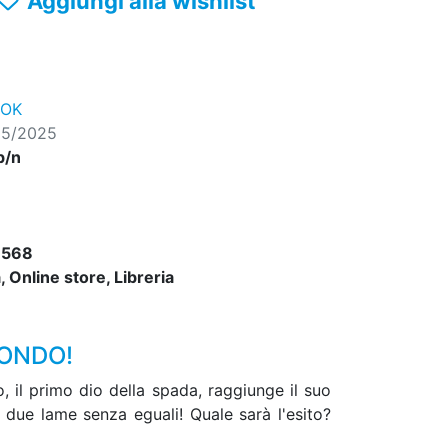
Aggiungi alla wishlist
ROK
05/2025
b/n
6568
 Online store, Libreria
MONDO!
 il primo dio della spada, raggiunge il suo
i due lame senza eguali! Quale sarà l'esito?