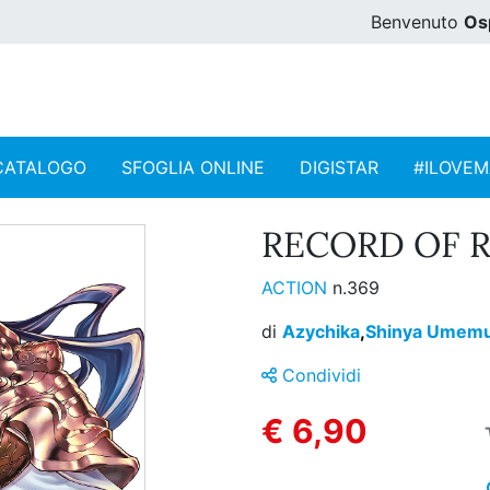
Benvenuto
Os
CATALOGO
SFOGLIA ONLINE
DIGISTAR
#ILOVE
RECORD OF R
ACTION
n.369
di
Azychika
,
Shinya Umem
Condividi
€ 6,90