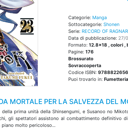
Categorie:
Manga
Sottocategorie:
Shonen
Serie:
RECORD OF RAGNA
Data di pubblicazione:
27/
Formato:
12.8x18 , colori , 
Pagine:
176
Brossurato
Sovraccoperta
Codice ISBN:
978882265
Puoi trovarlo in:
Fumetteria,
IDA MORTALE PER LA SALVEZZA DEL 
o della prima unità della Shinsengumi, e Susanoo no Mikoto,
hi, gli spettatori assistono al combattimento definitivo d
 piano molto pericoloso...