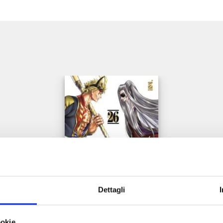
e
Dettagli
RECORD OF RAGNAROK n. 26
ookie