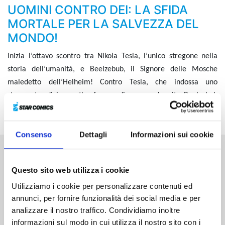
UOMINI CONTRO DEI: LA SFIDA
MORTALE PER LA SALVEZZA DEL
MONDO!
Inizia l’ottavo scontro tra Nikola Tesla, l’unico stregone nella
storia dell’umanità, e Beelzebub, il Signore delle Mosche
maledetto dell’Helheim! Contro Tesla, che indossa uno
strumento divino sotto forma di powered suit, Beelzebub
sfodera la sua capacità speciale che combina attacco e difesa!
Consenso
Dettagli
Informazioni sui cookie
Altri volumi della serie
Questo sito web utilizza i cookie
Utilizziamo i cookie per personalizzare contenuti ed
annunci, per fornire funzionalità dei social media e per
analizzare il nostro traffico. Condividiamo inoltre
informazioni sul modo in cui utilizza il nostro sito con i