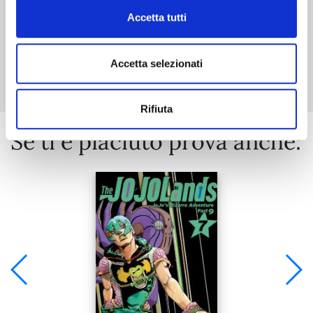
Accetta tutti
Mostra tutto
Accetta selezionati
Rifiuta
Se ti è piaciuto prova anche: