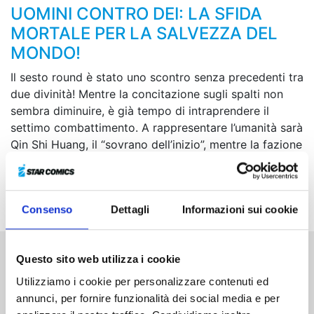
UOMINI CONTRO DEI: LA SFIDA
MORTALE PER LA SALVEZZA DEL
MONDO!
Il sesto round è stato uno scontro senza precedenti tra
due divinità! Mentre la concitazione sugli spalti non
sembra diminuire, è già tempo di intraprendere il
settimo combattimento. A rappresentare l’umanità sarà
Qin Shi Huang, il “sovrano dell’inizio”, mentre la fazione
degli dei vedrà la partecipazione straordinaria di Ade,
il re degli inferi! Comincia l’incontro per stabilire chi tra
loro sia il sovrano più forte!
Consenso
Dettagli
Informazioni sui cookie
Questo sito web utilizza i cookie
Altri volumi della serie
Utilizziamo i cookie per personalizzare contenuti ed
annunci, per fornire funzionalità dei social media e per