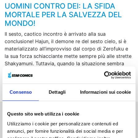
UOMINI CONTRO DEI: LA SFIDA
MORTALE PER LA SALVEZZA DEL
MONDO!
Il sesto, caotico incontro è arrivato alla sua
conclusione! Hajun, il demone re del sesto cielo, si è
materializzato all’improvviso dal corpo di Zerofuku e
la sua forza schiacciante mette sempre più alle strette
Shakyamuni. Tuttavia, quando la situazione sembra
ormai disperata, sul volto del Buddha compare un
sorriso colmo di serenità. Chi uscirà vincitore da
questo feroce scontro tra luce e oscurità?!
Consenso
Dettagli
Informazioni sui cookie
Questo sito web utilizza i cookie
Altri volumi della serie
Utilizziamo i cookie per personalizzare contenuti ed
annunci, per fornire funzionalità dei social media e per