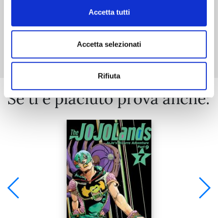
Accetta tutti
Mostra tutto
Accetta selezionati
Rifiuta
Se ti è piaciuto prova anche: