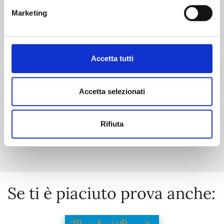
RE-LIVING MY LIFE WITH A BOYFRIEND WHO
Marketing
DOESN'T REMEMBER ME n. 3
06/10/2026
Accetta tutti
€ 7,50
Accetta selezionati
Rifiuta
Mostra tutto
Se ti è piaciuto prova anche: