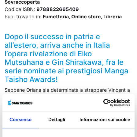
Sovraccoperta
Codice ISBN:
9788822665409
Puoi trovarlo in:
Fumetteria, Online store, Libreria
Dopo il successo in patria e
all’estero, arriva anche in Italia
l’opera rivelazione di Eiko
Mutsuhana e Gin Shirakawa, fra le
serie nominate ai prestigiosi Manga
Taisho Awards!
Sebbene Oriana sia determinata a strappare Vincent a
un destino crudele, lui continua a respingerla con
gelida indifferenza. Eppure, nonostante quel muro di
ghiaccio, lo sguardo di Vincent ricomincia a cercarla,
attratto da una forza che non sa spiegare. Sarà allora
Consenso
Dettagli
Informazioni sui cookie
che la verità lo colpirà come un fulmine: il ragazzo che
Oriana insegue con tanta devozione in realtà... non è