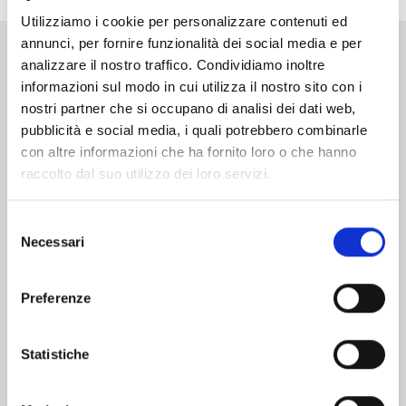
Utilizziamo i cookie per personalizzare contenuti ed
annunci, per fornire funzionalità dei social media e per
analizzare il nostro traffico. Condividiamo inoltre
Altri volumi della serie
informazioni sul modo in cui utilizza il nostro sito con i
nostri partner che si occupano di analisi dei dati web,
pubblicità e social media, i quali potrebbero combinarle
con altre informazioni che ha fornito loro o che hanno
raccolto dal suo utilizzo dei loro servizi.
Selezione
Necessari
del
consenso
Preferenze
Statistiche
RAVE - THE GROOVE ADVENTURE NEW
EDITION n. 31