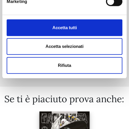
Marketing
06/10/2026
Accetta tutti
€ 5,90
Accetta selezionati
Mostra tutto
Rifiuta
Se ti è piaciuto prova anche: