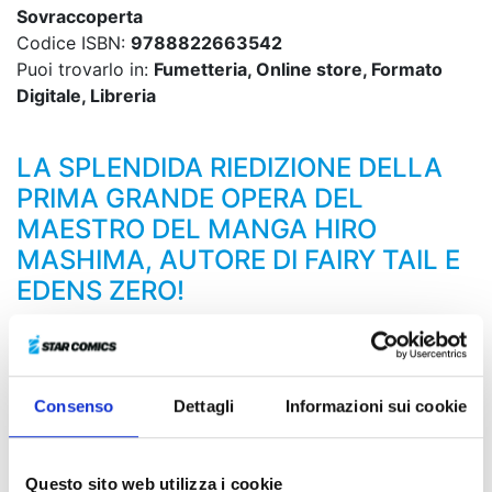
Sovraccoperta
Codice ISBN:
9788822663542
Puoi trovarlo in:
Fumetteria, Online store, Formato
Digitale, Libreria
LA SPLENDIDA RIEDIZIONE DELLA
PRIMA GRANDE OPERA DEL
MAESTRO DEL MANGA HIRO
MASHIMA, AUTORE DI FAIRY TAIL E
EDENS ZERO!
L’Albatros, fortezza volante dei Blue Guardians,
irrompe nel Mondo Maligno per sconfiggere l’Endless
usando l’Overdrive, ma a quale scopo?! Un’azione del
Consenso
Dettagli
Informazioni sui cookie
genere significherebbe il sacrificio degli oltre cinque
miliardi di individui che vivono lì... Per quale motivo
Hardener è disposto ad arrivare a tanto?!
Questo sito web utilizza i cookie