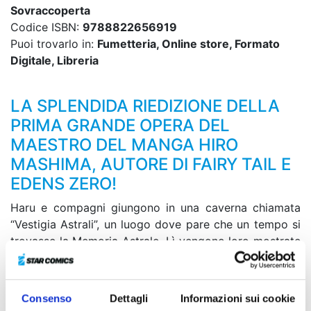
Sovraccoperta
Codice ISBN:
9788822656919
Puoi trovarlo in:
Fumetteria, Online store, Formato
Digitale, Libreria
LA SPLENDIDA RIEDIZIONE DELLA
PRIMA GRANDE OPERA DEL
MAESTRO DEL MANGA HIRO
MASHIMA, AUTORE DI FAIRY TAIL E
EDENS ZERO!
Haru e compagni giungono in una caverna chiamata
“Vestigia Astrali”, un luogo dove pare che un tempo si
trovasse la Memoria Astrale. Lì vengono loro mostrate
non solo immagini del passato, ma anche del mondo
terrorizzato dall’invasione della Demon Card! Mentre
osservano senza parole quelle scene spaventose,
Consenso
Dettagli
Informazioni sui cookie
davanti a loro compare il generale supremo di quella