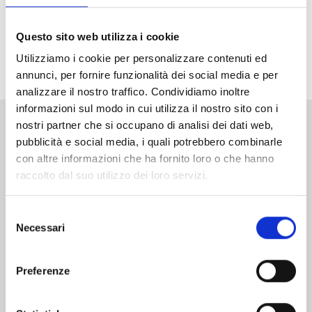
malvagia organizzazione, Lucia. L’unica possibilità per
salvare il mondo è sconfiggerlo, anche a costo di
Questo sito web utilizza i cookie
usare la spada proibita... la nona spada della Ten
Utilizziamo i cookie per personalizzare contenuti ed
Commandments!
annunci, per fornire funzionalità dei social media e per
analizzare il nostro traffico. Condividiamo inoltre
informazioni sul modo in cui utilizza il nostro sito con i
nostri partner che si occupano di analisi dei dati web,
Altri volumi della serie
pubblicità e social media, i quali potrebbero combinarle
con altre informazioni che ha fornito loro o che hanno
raccolto dal suo utilizzo dei loro servizi.
Selezione
Necessari
del
consenso
Preferenze