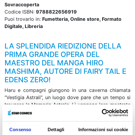
Sovraccoperta
Codice ISBN:
9788822656919
Puoi trovarlo in:
Fumetteria, Online store, Formato
Digitale, Libreria
LA SPLENDIDA RIEDIZIONE DELLA
PRIMA GRANDE OPERA DEL
MAESTRO DEL MANGA HIRO
MASHIMA, AUTORE DI FAIRY TAIL E
EDENS ZERO!
Haru e compagni giungono in una caverna chiamata
“Vestigia Astrali”, un luogo dove pare che un tempo si
trovasse la Memoria Astrale. Lì vengono loro mostrate
non solo immagini del passato, ma anche del mondo
terrorizzato dall’invasione della Demon Card! Mentre
osservano senza parole quelle scene spaventose,
Consenso
Dettagli
Informazioni sui cookie
davanti a loro compare il generale supremo di quella