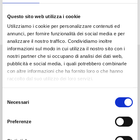
malvagia organizzazione, Lucia. L’unica possibilità per
salvare il mondo è sconfiggerlo, anche a costo di
Questo sito web utilizza i cookie
usare la spada proibita... la nona spada della Ten
Utilizziamo i cookie per personalizzare contenuti ed
Commandments!
annunci, per fornire funzionalità dei social media e per
analizzare il nostro traffico. Condividiamo inoltre
informazioni sul modo in cui utilizza il nostro sito con i
nostri partner che si occupano di analisi dei dati web,
Altri volumi della serie
pubblicità e social media, i quali potrebbero combinarle
con altre informazioni che ha fornito loro o che hanno
raccolto dal suo utilizzo dei loro servizi.
Selezione
Necessari
del
consenso
Preferenze