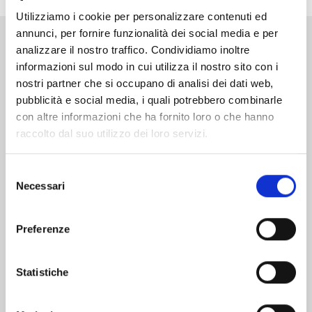
Utilizziamo i cookie per personalizzare contenuti ed
annunci, per fornire funzionalità dei social media e per
analizzare il nostro traffico. Condividiamo inoltre
Altri volumi della serie
informazioni sul modo in cui utilizza il nostro sito con i
nostri partner che si occupano di analisi dei dati web,
pubblicità e social media, i quali potrebbero combinarle
con altre informazioni che ha fornito loro o che hanno
raccolto dal suo utilizzo dei loro servizi.
Selezione
Necessari
del
consenso
Preferenze
Statistiche
RAVE - THE GROOVE ADVENTURE NEW
EDITION n. 31