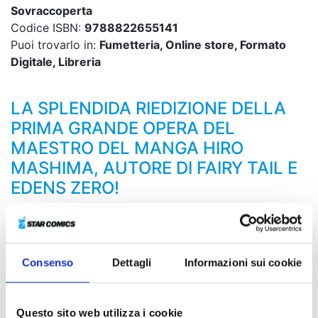
Sovraccoperta
Codice ISBN:
9788822655141
Puoi trovarlo in:
Fumetteria, Online store, Formato
Digitale, Libreria
LA SPLENDIDA RIEDIZIONE DELLA
PRIMA GRANDE OPERA DEL
MAESTRO DEL MANGA HIRO
MASHIMA, AUTORE DI FAIRY TAIL E
EDENS ZERO!
Dopo la battaglia contro Doryu, Haru e compagni
vanno a riposare nel villaggio delle sirene, ma nel
frattempo nel mondo dell’oscurità sta accadendo
Consenso
Dettagli
Informazioni sui cookie
qualcosa di inconcepibile... Il segretissimo “Project DR”
della Demon Card ha preso il via e Lucia è entrato in
azione!
Questo sito web utilizza i cookie