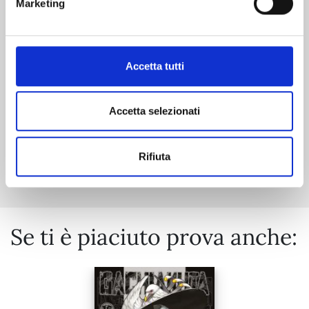
Marketing
06/10/2026
Accetta tutti
€ 5,90
Accetta selezionati
Mostra tutto
Rifiuta
Se ti è piaciuto prova anche: