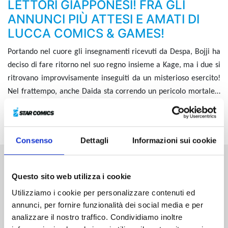
LETTORI GIAPPONESI! FRA GLI
ANNUNCI PIÙ ATTESI E AMATI DI
LUCCA COMICS & GAMES!
Portando nel cuore gli insegnamenti ricevuti da Despa, Bojji ha
deciso di fare ritorno nel suo regno insieme a Kage, ma i due si
ritrovano improvvisamente inseguiti da un misterioso esercito!
Nel frattempo, anche Daida sta correndo un pericolo mortale…
Quali saranno le intenzioni di Miranjo?! E riuscirà Bojji a
salvare sua madre?!
Consenso
Dettagli
Informazioni sui cookie
Altri volumi della serie
Questo sito web utilizza i cookie
Utilizziamo i cookie per personalizzare contenuti ed
annunci, per fornire funzionalità dei social media e per
analizzare il nostro traffico. Condividiamo inoltre