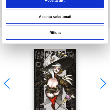
Accetta tutti
Mostra tutto
Accetta selezionati
Rifiuta
Se ti è piaciuto prova anche: