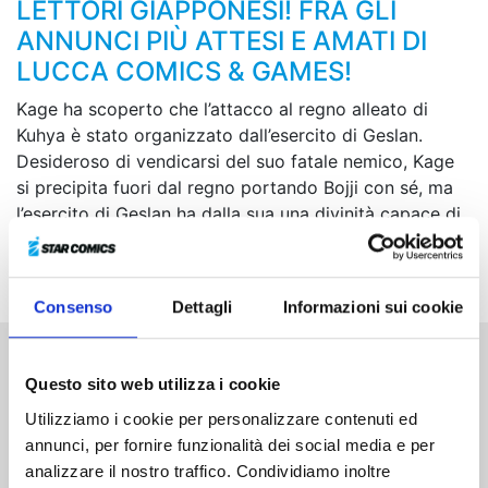
LETTORI GIAPPONESI! FRA GLI
ANNUNCI PIÙ ATTESI E AMATI DI
LUCCA COMICS & GAMES!
Kage ha scoperto che l’attacco al regno alleato di
Kuhya è stato organizzato dall’esercito di Geslan.
Desideroso di vendicarsi del suo fatale nemico, Kage
si precipita fuori dal regno portando Bojji con sé, ma
l’esercito di Geslan ha dalla sua una divinità capace di
controllare la morte. Mentre Bojji combatte per il suo
amico, il più potente degli dei gli mostra le zanne!
Consenso
Dettagli
Informazioni sui cookie
Altri volumi della serie
Questo sito web utilizza i cookie
Utilizziamo i cookie per personalizzare contenuti ed
annunci, per fornire funzionalità dei social media e per
analizzare il nostro traffico. Condividiamo inoltre