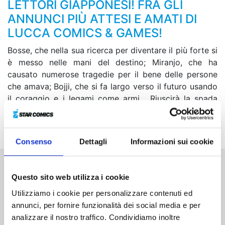
LETTORI GIAPPONESI! FRA GLI
ANNUNCI PIÙ ATTESI E AMATI DI
LUCCA COMICS & GAMES!
Bosse, che nella sua ricerca per diventare il più forte si
è messo nelle mani del destino; Miranjo, che ha
causato numerose tragedie per il bene delle persone
che amava; Bojji, che si fa largo verso il futuro usando
il coraggio e i legami come armi... Riuscirà la spada
reale di quest’ultimo a sconfiggere l’invincibile
avversario che gli si para davanti?
Consenso
Dettagli
Informazioni sui cookie
Altri volumi della serie
Questo sito web utilizza i cookie
Utilizziamo i cookie per personalizzare contenuti ed
annunci, per fornire funzionalità dei social media e per
analizzare il nostro traffico. Condividiamo inoltre