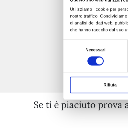
Questo sito web utilizza i c
Utilizziamo i cookie per perso
nostro traffico. Condividiamo 
di analisi dei dati web, pubbl
che hanno raccolto dal suo uti
Selezione
Necessari
del
consenso
Rifiuta
Se ti è piaciuto prova 