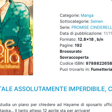
Categorie:
Manga
Sottocategorie:
Seinen
Serie:
PROMISE CINDEREL
Data di pubblicazione:
11/1
Formato:
12.8x18 , b/n
Pagine:
192
Brossurato
Sovraccoperta
Codice ISBN:
978882265
Puoi trovarlo in:
Fumetteria,
LE ASSOLUTAMENTE IMPERDIBILE, C
 studia un piano per chiedere ad Hayame di sposarlo uffi
aoka... Il tanto atteso 12 aprile sta per arrivare!