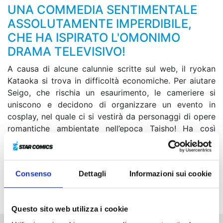
UNA COMMEDIA SENTIMENTALE
ASSOLUTAMENTE IMPERDIBILE,
CHE HA ISPIRATO L'OMONIMO
DRAMA TELEVISIVO!
A causa di alcune calunnie scritte sul web, il ryokan
Kataoka si trova in difficoltà economiche. Per aiutare
Seigo, che rischia un esaurimento, le cameriere si
uniscono e decidono di organizzare un evento in
cosplay, nel quale ci si vestirà da personaggi di opere
romantiche ambientate nell’epoca Taisho! Ha così
inizio una grande festa per riportare in auge la
struttura, a cui collaboreranno anche Issei, licenziatosi
precedentemente, Tenma e i ragazzi dell’agenzia della
Consenso
Dettagli
Informazioni sui cookie
signora Saionji! Nel frattempo, Issei incontra una
donna che influenzerà profondamente il suo futuro...
Questo sito web utilizza i cookie