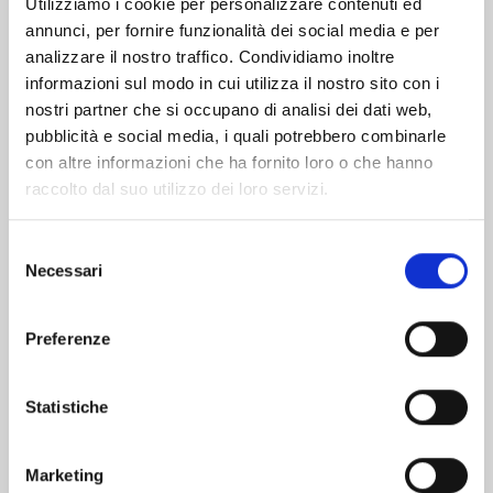
Utilizziamo i cookie per personalizzare contenuti ed
annunci, per fornire funzionalità dei social media e per
Altri volumi della serie
analizzare il nostro traffico. Condividiamo inoltre
informazioni sul modo in cui utilizza il nostro sito con i
nostri partner che si occupano di analisi dei dati web,
pubblicità e social media, i quali potrebbero combinarle
con altre informazioni che ha fornito loro o che hanno
raccolto dal suo utilizzo dei loro servizi.
Selezione
Necessari
del
consenso
Preferenze
Statistiche
PROMISE CINDERELLA n. 15
Marketing