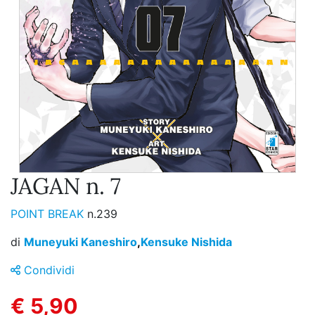
JAGAN n. 7
POINT BREAK
n.239
di
Muneyuki Kaneshiro
,
Kensuke Nishida
Condividi
€ 5,90