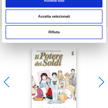
Accetta tutti
Mostra tutto
Accetta selezionati
Rifiuta
Se ti è piaciuto prova anche: