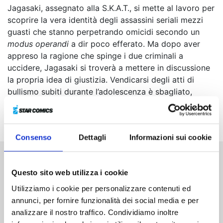
Jagasaki, assegnato alla S.K.A.T., si mette al lavoro per
scoprire la vera identità degli assassini seriali mezzi
guasti che stanno perpetrando omicidi secondo un
modus operandi
a dir poco efferato. Ma dopo aver
appreso la ragione che spinge i due criminali a
uccidere, Jagasaki si troverà a mettere in discussione
la propria idea di giustizia. Vendicarsi degli atti di
bullismo subiti durante l’adolescenza è sbagliato,
qualunque sia la loro gravità? Le vittime devono solo
sopportare in silenzio?
Consenso
Dettagli
Informazioni sui cookie
Altri volumi della serie
Questo sito web utilizza i cookie
Utilizziamo i cookie per personalizzare contenuti ed
annunci, per fornire funzionalità dei social media e per
analizzare il nostro traffico. Condividiamo inoltre