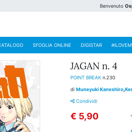
Benvenuto
Os
CATALOGO
SFOGLIA ONLINE
DIGISTAR
#ILOVE
JAGAN n. 4
POINT BREAK
n.230
di
Muneyuki Kaneshiro
,
Ke
Condividi
€ 5,90