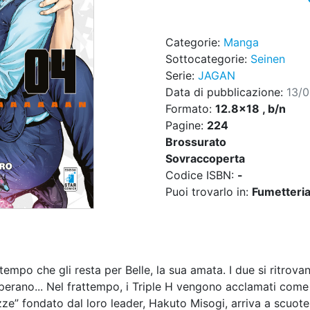
Categorie:
Manga
Sottocategorie:
Seinen
Serie:
JAGAN
Data di pubblicazione:
13/
Formato:
12.8x18 , b/n
Pagine:
224
Brossurato
Sovraccoperta
Codice ISBN:
-
Puoi trovarlo in:
Fumetteria,
 tempo che gli resta per Belle, la sua amata. I due si ritrova
erano... Nel frattempo, i Triple H vengono acclamati come 
ze” fondato dal loro leader, Hakuto Misogi, arriva a scuoter