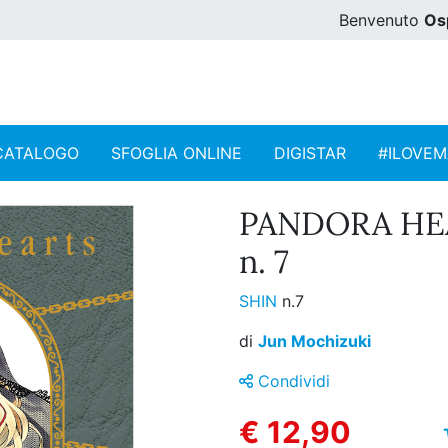
Benvenuto
Os
CATALOGO
SFOGLIA ONLINE
DIGISTAR
#ILOVE
PANDORA HE
n. 7
SHIN
n.7
di
Jun Mochizuki
Condividi
€ 12,90