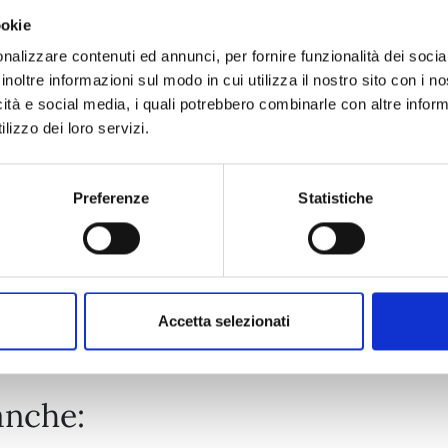
ookie
PANDORA HEARTS NEW EDITION n. 13
nalizzare contenuti ed annunci, per fornire funzionalità dei socia
inoltre informazioni sul modo in cui utilizza il nostro sito con i 
icità e social media, i quali potrebbero combinarle con altre inform
24/03/2026
lizzo dei loro servizi.
€ 12,90
Preferenze
Statistiche
Mostra tutto
Accetta selezionati
anche: