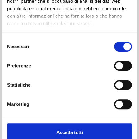
nostri partner che si occupano di analisi dei dati web,
pubblicità e social media, i quali potrebbero combinarle
con altre informazioni che ha fornito loro o che hanno
raccolto dal suo utilizzo dei loro servizi.
Selezione
Necessari
del
consenso
PANDORA HEARTS NEW EDITION n. 13
Preferenze
24/03/2026
Statistiche
€ 12,90
Marketing
Accetta tutti
Mostra tutto