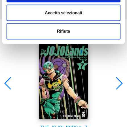
Accetta selezionati
Se ti è piaciuto prova anche:
Rifiuta