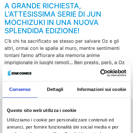
A GRANDE RICHIESTA,
L'ATTESISSIMA SERIE DI JUN
MOCHIZUKI IN UNA NUOVA
SPLENDIDA EDIZIONE!
C’è chi ha sacrificato se stesso per salvare Oz e gli
altri, ormai con le spalle al muro, mentre sentimenti
lontani fanno affiorare alla memoria anime
imprigionate in luoghi remoti... Ben presto, però, a Oz
verrà posta nuovamente un’importante domanda. E se
la risposta giungesse dalla più profonda oscurità, oltre
l’infinita catena di disperazione a cui è legato?
Consenso
Dettagli
Informazioni sui cookie
Questo sito web utilizza i cookie
Altri volumi della serie
Utilizziamo i cookie per personalizzare contenuti ed
annunci, per fornire funzionalità dei social media e per