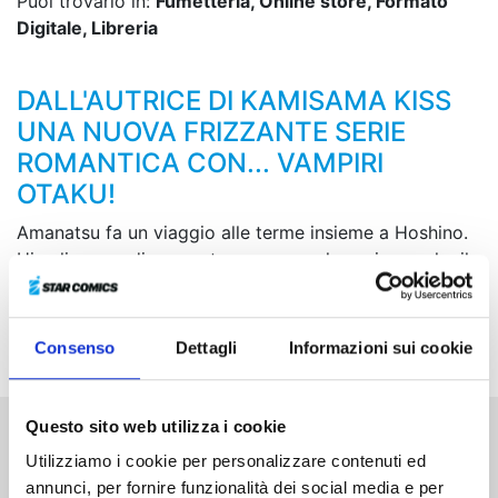
Puoi trovarlo in:
Fumetteria, Online store, Formato
Digitale, Libreria
DALL'AUTRICE DI KAMISAMA KISS
UNA NUOVA FRIZZANTE SERIE
ROMANTICA CON... VAMPIRI
OTAKU!
Amanatsu fa un viaggio alle terme insieme a Hoshino.
Hina li segue di nascosto, ma ecco che arriva anche il
misterioso e bel vampiro Fujimiya! Quest’ultimo
approccia Hina con grandissima foga e Amanatsu ne è
molto infastidito...
Consenso
Dettagli
Informazioni sui cookie
Questo sito web utilizza i cookie
Altri volumi della serie
Utilizziamo i cookie per personalizzare contenuti ed
annunci, per fornire funzionalità dei social media e per