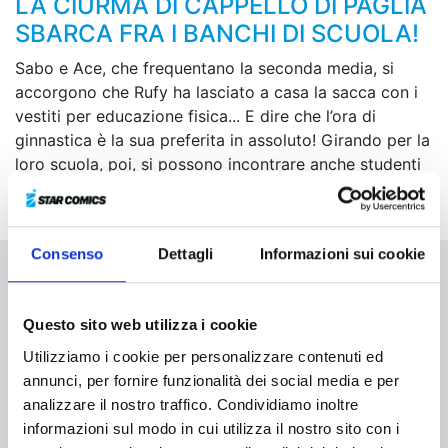
LA CIURMA DI CAPPELLO DI PAGLIA
SBARCA FRA I BANCHI DI SCUOLA!
Sabo e Ace, che frequentano la seconda media, si
accorgono che Rufy ha lasciato a casa la sacca con i
vestiti per educazione fisica... E dire che l’ora di
ginnastica è la sua preferita in assoluto! Girando per la
loro scuola, poi, si possono incontrare anche studenti
colossali e presunte ragazzacce!
Consenso
Dettagli
Informazioni sui cookie
Altri volumi della serie
Questo sito web utilizza i cookie
Utilizziamo i cookie per personalizzare contenuti ed
annunci, per fornire funzionalità dei social media e per
analizzare il nostro traffico. Condividiamo inoltre
informazioni sul modo in cui utilizza il nostro sito con i