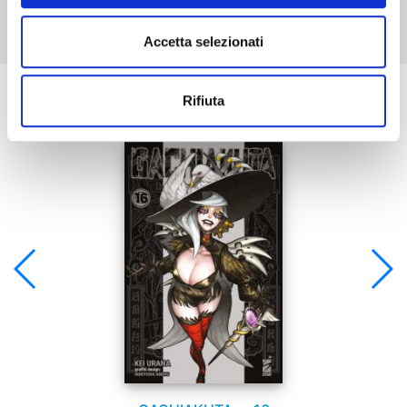
Accetta selezionati
Se ti è piaciuto prova anche:
Rifiuta