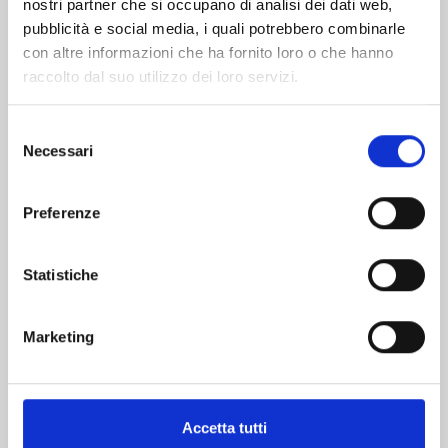
nostri partner che si occupano di analisi dei dati web,
pubblicità e social media, i quali potrebbero combinarle
con altre informazioni che ha fornito loro o che hanno
raccolto dal suo utilizzo dei loro servizi.
Selezione
Necessari
del
consenso
ONE PIECE CAMPUS n. 6
Preferenze
06/10/2026
Statistiche
€ 6,50
Marketing
Accetta tutti
Mostra tutto