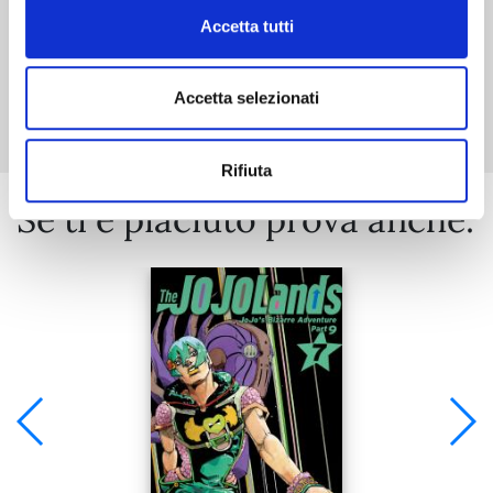
Accetta tutti
Mostra tutto
Accetta selezionati
Rifiuta
Se ti è piaciuto prova anche: