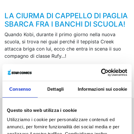
LA CIURMA DI CAPPELLO DI PAGLIA
SBARCA FRA I BANCHI DI SCUOLA!
Quando Kobi, durante il primo giorno nella nuova
scuola, si trova nei guai perché il teppista Creek
attacca briga con lui, ecco che entra in scena ii suo
compagno di classe Rufy...!
In questa esilarante commedia scolastica spin-off di
ONE PIECE
vedremo personaggi arcinoti fare un gran
casino alle medie!
Consenso
Dettagli
Informazioni sui cookie
Questo sito web utilizza i cookie
Altri volumi della serie
Utilizziamo i cookie per personalizzare contenuti ed
annunci, per fornire funzionalità dei social media e per
analizzare il nostro traffico. Condividiamo inoltre