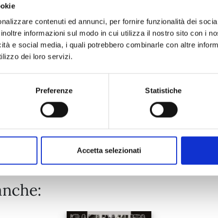
ookie
ONE PIECE n. 114
nalizzare contenuti ed annunci, per fornire funzionalità dei socia
inoltre informazioni sul modo in cui utilizza il nostro sito con i 
icità e social media, i quali potrebbero combinarle con altre inform
06/10/2026
lizzo dei loro servizi.
€ 5,90
Preferenze
Statistiche
Mostra tutto
Accetta selezionati
anche: