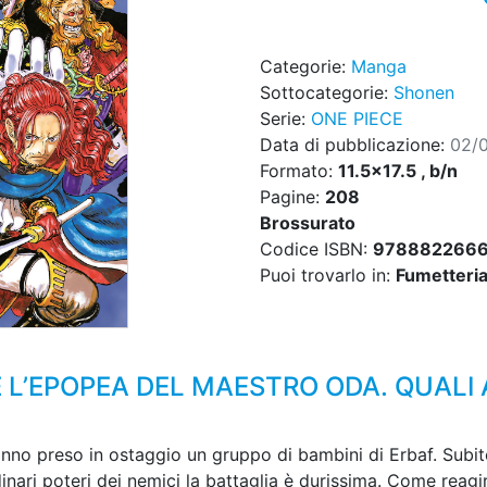
Categorie:
Manga
Sottocategorie:
Shonen
Serie:
ONE PIECE
Data di pubblicazione:
02/
Formato:
11.5x17.5 , b/n
Pagine:
208
Brossurato
Codice ISBN:
978882266
Puoi trovarlo in:
Fumetteria,
 L’EPOPEA DEL MAESTRO ODA. QUALI
anno preso in ostaggio un gruppo di bambini di Erbaf. Subit
ordinari poteri dei nemici la battaglia è durissima. Come rea