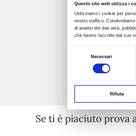
Questo sito web utilizza i c
Utilizziamo i cookie per perso
nostro traffico. Condividiamo 
di analisi dei dati web, pubbl
che hanno raccolto dal suo uti
Selezione
Necessari
del
consenso
Rifiuta
Se ti è piaciuto prova 