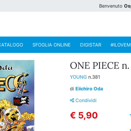
Benvenuto
Os
CATALOGO
SFOGLIA ONLINE
DIGISTAR
#ILOVE
ONE PIECE n. 
YOUNG
n.381
di
Eiichiro Oda
Condividi
€ 5,90