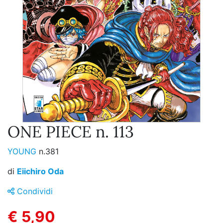
ONE PIECE n. 113
YOUNG
n.381
di
Eiichiro Oda
Condividi
€ 5,90