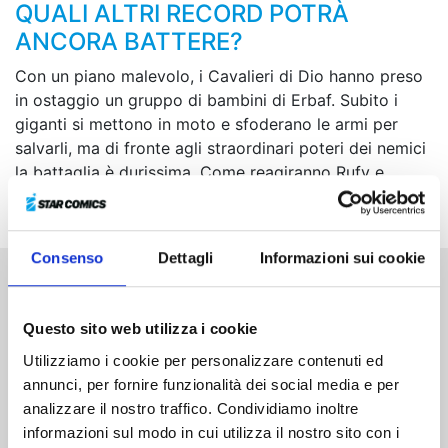
QUALI ALTRI RECORD POTRÀ
ANCORA BATTERE?
Con un piano malevolo, i Cavalieri di Dio hanno preso
in ostaggio un gruppo di bambini di Erbaf. Subito i
giganti si mettono in moto e sfoderano le armi per
salvarli, ma di fronte agli straordinari poteri dei nemici
la battaglia è durissima. Come reagiranno Rufy e
compagni di fronte a una minaccia di tale portata?!
Consenso
Dettagli
Informazioni sui cookie
Altri volumi della serie
Questo sito web utilizza i cookie
Utilizziamo i cookie per personalizzare contenuti ed
annunci, per fornire funzionalità dei social media e per
analizzare il nostro traffico. Condividiamo inoltre
informazioni sul modo in cui utilizza il nostro sito con i