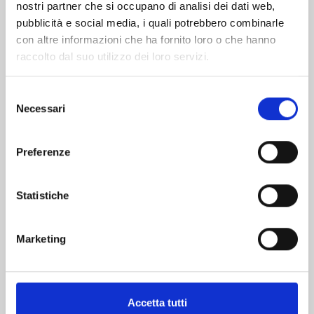
nostri partner che si occupano di analisi dei dati web,
pubblicità e social media, i quali potrebbero combinarle
con altre informazioni che ha fornito loro o che hanno
raccolto dal suo utilizzo dei loro servizi.
Selezione
Necessari
del
consenso
ONE PIECE n. 114
Preferenze
06/10/2026
Statistiche
€ 5,90
Marketing
Accetta tutti
Mostra tutto