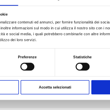
ookie
nalizzare contenuti ed annunci, per fornire funzionalità dei socia
inoltre informazioni sul modo in cui utilizza il nostro sito con i 
MY LOVE STORY WITH YAMADA-KUN AT LV999 n. 9
icità e social media, i quali potrebbero combinarle con altre inform
lizzo dei loro servizi.
06/10/2026
Preferenze
Statistiche
€ 7,50
Accetta selezionati
Mostra tutto