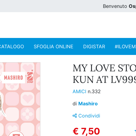
Benvenuto
Os
CATALOGO
SFOGLIA ONLINE
DIGISTAR
#ILOVE
MY LOVE ST
KUN AT LV999
AMICI
n.332
di
Mashiro
Condividi
€ 7,50