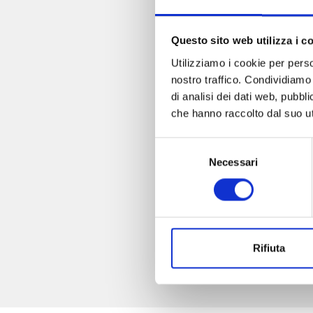
Questo sito web utilizza i c
Utilizziamo i cookie per perso
nostro traffico. Condividiamo 
di analisi dei dati web, pubbl
che hanno raccolto dal suo uti
Selezione
Necessari
del
consenso
Rifiuta