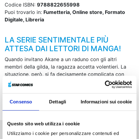
Codice ISBN:
9788822655998
Puoi trovarlo in:
Fumetteria, Online store, Formato
Digitale, Libreria
LA SERIE SENTIMENTALE PIÙ
ATTESA DAI LETTORI DI MANGA!
Quando invitano Akane a un raduno con gli altri
membri della gilda, la ragazza accetta volentieri. La
situazione, però, si fa decisamente complicata con
l’entrata in scena di Runa, che non ha nessuna
intenzione di accoglierla all’interno del gruppo. Nel
frattempo, i sentimenti di Akane nei confronti di
Consenso
Dettagli
Informazioni sui cookie
Yamada iniziano a farsi sempre più forti...
Questo sito web utilizza i cookie
Utilizziamo i cookie per personalizzare contenuti ed