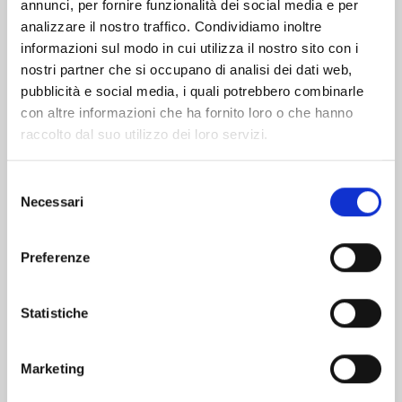
Altri volumi della serie
annunci, per fornire funzionalità dei social media e per
analizzare il nostro traffico. Condividiamo inoltre
informazioni sul modo in cui utilizza il nostro sito con i
nostri partner che si occupano di analisi dei dati web,
pubblicità e social media, i quali potrebbero combinarle
con altre informazioni che ha fornito loro o che hanno
raccolto dal suo utilizzo dei loro servizi.
Selezione
Necessari
del
consenso
Preferenze
MY LOVE STORY WITH YAMADA-KUN AT
Statistiche
LV999 n. 9
Marketing
06/10/2026