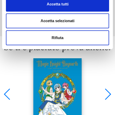
Accetta tutti
Mostra tutto
Accetta selezionati
Rifiuta
Se ti è piaciuto prova anche: