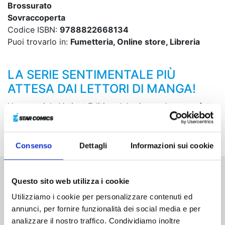
Brossurato
Sovraccoperta
Codice ISBN:
9788822668134
Puoi trovarlo in:
Fumetteria, Online store, Libreria
LA SERIE SENTIMENTALE PIÙ
ATTESA DAI LETTORI DI MANGA!
Una speciale Variant Edition del primo volume perfetta
per fronteggiare la calura estiva, con allegato un mini
ventaglio in cartoncino!
Consenso
Dettagli
Informazioni sui cookie
Questo sito web utilizza i cookie
Altri volumi della serie
Utilizziamo i cookie per personalizzare contenuti ed
annunci, per fornire funzionalità dei social media e per
analizzare il nostro traffico. Condividiamo inoltre