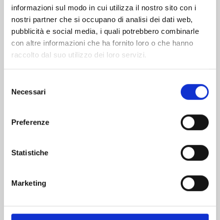
informazioni sul modo in cui utilizza il nostro sito con i
nostri partner che si occupano di analisi dei dati web,
pubblicità e social media, i quali potrebbero combinarle
con altre informazioni che ha fornito loro o che hanno
raccolto dal suo utilizzo dei loro servizi.
Selezione
Necessari
del
consenso
Preferenze
MY LOVE STORY WITH YAMADA-KUN AT
LV999 n. 9
Statistiche
06/10/2026
Marketing
€ 7,50