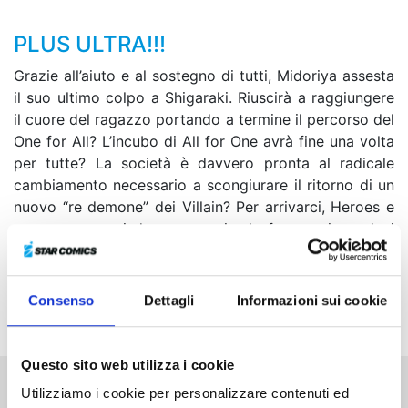
PLUS ULTRA!!!
Grazie all’aiuto e al sostegno di tutti, Midoriya assesta
il suo ultimo colpo a Shigaraki. Riuscirà a raggiungere
il cuore del ragazzo portando a termine il percorso del
One for All? L’incubo di All for One avrà fine una volta
per tutte? La società è davvero pronta al radicale
cambiamento necessario a scongiurare il ritorno di un
nuovo “re demone” dei Villain? Per arrivarci, Heroes e
persone comuni dovranno unire le forze spingendosi
oltre i propri limiti... Plus ultra!
Il quarantaduesimo volume della saga uscirà anche in
Consenso
Dettagli
Informazioni sui cookie
una speciale Variant Cover Edition!
Questo sito web utilizza i cookie
Utilizziamo i cookie per personalizzare contenuti ed