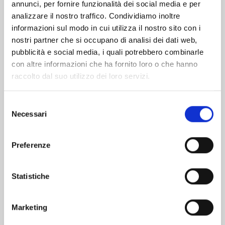
Altri volumi della serie
annunci, per fornire funzionalità dei social media e per
analizzare il nostro traffico. Condividiamo inoltre
informazioni sul modo in cui utilizza il nostro sito con i
nostri partner che si occupano di analisi dei dati web,
pubblicità e social media, i quali potrebbero combinarle
con altre informazioni che ha fornito loro o che hanno
raccolto dal suo utilizzo dei loro servizi.
Selezione
Necessari
del
consenso
Preferenze
MY HERO ACADEMIA n. 42
Statistiche
Marketing
01/07/2025