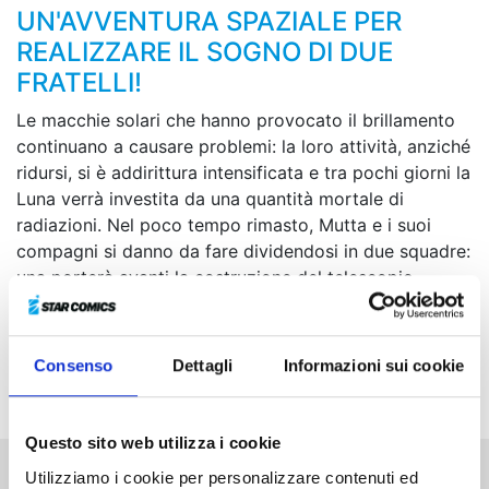
UN'AVVENTURA SPAZIALE PER
REALIZZARE IL SOGNO DI DUE
FRATELLI!
Le macchie solari che hanno provocato il brillamento
continuano a causare problemi: la loro attività, anziché
ridursi, si è addirittura intensificata e tra pochi giorni la
Luna verrà investita da una quantità mortale di
radiazioni. Nel poco tempo rimasto, Mutta e i suoi
compagni si danno da fare dividendosi in due squadre:
una porterà avanti la costruzione del telescopio
lunare, mentre l’altra si occuperà dei preparativi per il
ritorno sulla Terra. Tutti lavorano alacremente, ma
nonostante ciò dovranno presto affrontare l’imprevisto
Consenso
Dettagli
Informazioni sui cookie
peggiore della missione!
Questo sito web utilizza i cookie
Utilizziamo i cookie per personalizzare contenuti ed