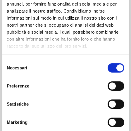
Altri volumi della serie
annunci, per fornire funzionalità dei social media e per
analizzare il nostro traffico. Condividiamo inoltre
informazioni sul modo in cui utilizza il nostro sito con i
nostri partner che si occupano di analisi dei dati web,
pubblicità e social media, i quali potrebbero combinarle
con altre informazioni che ha fornito loro o che hanno
raccolto dal suo utilizzo dei loro servizi.
Selezione
Necessari
del
consenso
Preferenze
Statistiche
UCHU KYODAI - FRATELLI NELLO SPAZIO n. 43
Marketing
09/07/2024