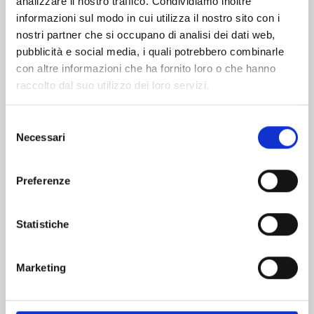
analizzare il nostro traffico. Condividiamo inoltre
informazioni sul modo in cui utilizza il nostro sito con i
nostri partner che si occupano di analisi dei dati web,
pubblicità e social media, i quali potrebbero combinarle
con altre informazioni che ha fornito loro o che hanno
raccolto dal suo utilizzo dei loro servizi.
Selezione
Necessari
del
consenso
Preferenze
UCHU KYODAI - FRATELLI NELLO SPAZIO n. 43
Statistiche
09/07/2024
Marketing
€ 5,90