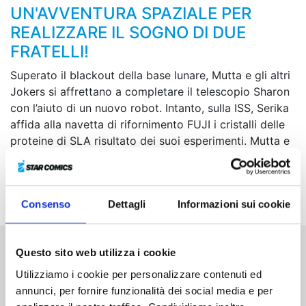
UN'AVVENTURA SPAZIALE PER
REALIZZARE IL SOGNO DI DUE
FRATELLI!
Superato il blackout della base lunare, Mutta e gli altri
Jokers si affrettano a completare il telescopio Sharon
con l’aiuto di un nuovo robot. Intanto, sulla ISS, Serika
affida alla navetta di rifornimento FUJI i cristalli delle
proteine di SLA risultato dei suoi esperimenti. Mutta e
Serika, da luoghi diversi, uno sulla luna, l’altra sulla ISS,
rivolgono entrambi i propri pensieri a una persona
rimasta sulla terra...
Consenso
Dettagli
Informazioni sui cookie
Questo sito web utilizza i cookie
Altri volumi della serie
Utilizziamo i cookie per personalizzare contenuti ed
annunci, per fornire funzionalità dei social media e per