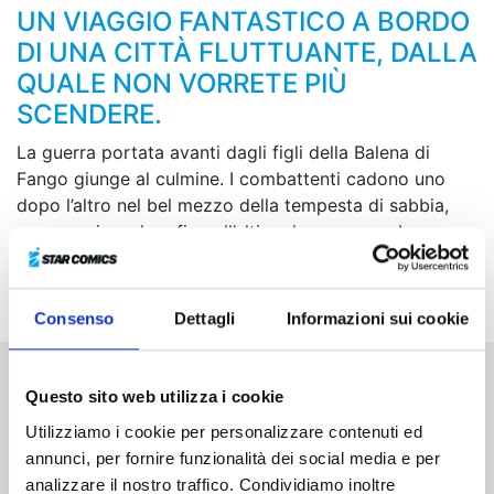
UN VIAGGIO FANTASTICO A BORDO
DI UNA CITTÀ FLUTTUANTE, DALLA
QUALE NON VORRETE PIÙ
SCENDERE.
La guerra portata avanti dagli figli della Balena di
Fango giunge al culmine. I combattenti cadono uno
dopo l’altro nel bel mezzo della tempesta di sabbia,
senza mai perdere fino all’ultimo la speranza. In un
angolo di questo desolante campo di battaglia, due
diversi generi di follia cercano di confrontarsi...
Consenso
Dettagli
Informazioni sui cookie
Questo sito web utilizza i cookie
Altri volumi della serie
Utilizziamo i cookie per personalizzare contenuti ed
annunci, per fornire funzionalità dei social media e per
analizzare il nostro traffico. Condividiamo inoltre