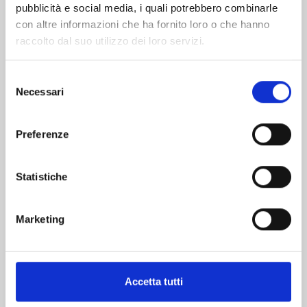
pubblicità e social media, i quali potrebbero combinarle
con altre informazioni che ha fornito loro o che hanno
raccolto dal suo utilizzo dei loro servizi.
Selezione
Necessari
del
MINECRAFT - VIAGGIO AI CONFINI DEL MONDO
consenso
n. 8
Preferenze
31/03/2026
Statistiche
€ 5,90
Marketing
Mostra tutto
Accetta tutti